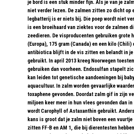
je bord is een stuk minder fijn. Als je van je zal
niet verder lezen. De zalmen zitten zo dicht op 
legbatterij is er niets bij. Die poep wordt niet 
is een broeihaard van ziektes voor de zalmen d
zeedieren. De visproducenten gebruiken grote 
(Europa), 175 gram (Canada) en een kilo (Chili) 
antibiotica blijft in de vis zitten en belandt in 
gebruikt. In april 2013 kreeg Noorwegen toest
gebruiken dan voorheen. Endosulfan stapelt zic
kan leiden tot genetische aandoeningen bij baby
aquacultuur. In zalm worden gevaarlijke waarden
toxaphene gevonden. Doordat zalm gif in zijn vet
miljoen keer meer in hun vlees gevonden dan i
wordt Carophyll of Astaxanthin gebruikt. Anders
kans is groot dat je zalm niet boven een vuurtje
zitten FF-B en AM 1, die bij dierentesten hebb