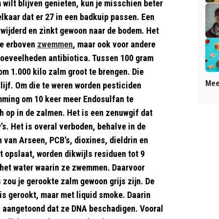
m wilt blijven genieten, kun je misschien beter
elkaar dat er 27 in een badkuip passen. Een
verwijderd en zinkt gewoon naar de bodem. Het
ie erboven
zwemmen
, maar ook voor andere
hoeveelheden antibiotica. Tussen 100 gram
om 1.000 kilo zalm groot te brengen. Die
Mee
je lijf. Om die te weren worden pesticiden
emming om 10 keer meer Endosulfan te
h op in de zalmen. Het is een zenuwgif dat
’s. Het is overal verboden, behalve in de
 van Arseen, PCB’s, dioxines, dieldrin en
 opslaat, worden dikwijls residuen tot 9
n het water waarin ze zwemmen. Daarvoor
 zou je gerookte zalm gewoon grijs zijn. De
 is gerookt, maar met liquid smoke. Daarin
en aangetoond dat ze DNA beschadigen. Vooral