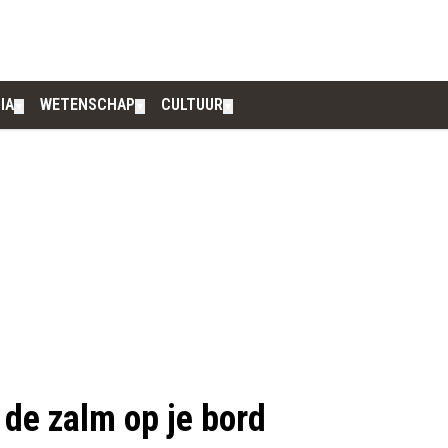
IA
WETENSCHAP
CULTUUR
▼
▼
▼
r de zalm op je bord