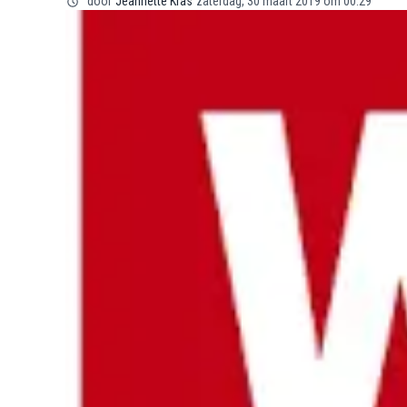
door
Jeannette Kras
zaterdag, 30 maart 2019 om 00:29