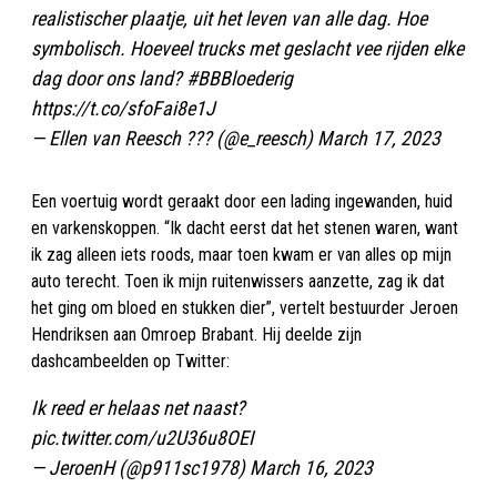
realistischer plaatje, uit het leven van alle dag. Hoe
symbolisch. Hoeveel trucks met geslacht vee rijden elke
dag door ons land?
#BBBloederig
https://t.co/sfoFai8e1J
— Ellen van Reesch ??? (@e_reesch)
March 17, 2023
Een voertuig wordt geraakt door een lading ingewanden, huid
en varkenskoppen. “Ik dacht eerst dat het stenen waren, want
ik zag alleen iets roods, maar toen kwam er van alles op mijn
auto terecht. Toen ik mijn ruitenwissers aanzette, zag ik dat
het ging om bloed en stukken dier”, vertelt bestuurder Jeroen
Hendriksen aan Omroep Brabant. Hij deelde zijn
dashcambeelden op Twitter:
Ik reed er helaas net naast?
pic.twitter.com/u2U36u8OEI
— JeroenH (@p911sc1978)
March 16, 2023