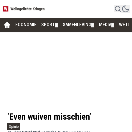
ECONOMIE
SPORT
SAMENLEVING
MEDIA
WETE
▼
▼
▼
‘Even wuiven misschien’
Opinie