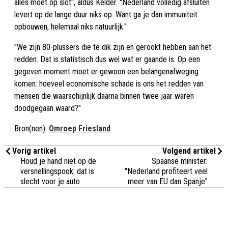
alles moet op slot", aldus Kelder. "Nederland volledig afsluiten
levert op de lange duur niks op. Want ga je dan immuniteit
opbouwen, helemaal niks natuurlijk."
"We zijn 80-plussers die te dik zijn en gerookt hebben aan het
redden. Dat is statistisch dus wel wat er gaande is. Op een
gegeven moment moet er gewoon een belangenafweging
komen: hoeveel economische schade is ons het redden van
mensen die waarschijnlijk daarna binnen twee jaar waren
doodgegaan waard?"
Bron(nen):
Omroep Friesland
Vorig artikel
Volgend artikel
Houd je hand niet op de
Spaanse minister:
versnellingspook: dat is
"Nederland profiteert veel
slecht voor je auto
meer van EU dan Spanje"