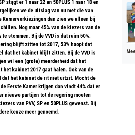
 stijgt er 1 naar 22 en 50PLUS 1 naar 18 en
rgelijken we de uitslag van nu met die van
 Kamerverkiezingen dan zien we alleen bij
schillen. Nog maar 45% van de kiezers van de
te stemmen. Bij de VVD is dat ruim 50%.
ring blijft zitten tot 2017, 53% hoopt dat
Mee
l dat het kabinet blijft zitten. Bij de VVD is
ijen wil een (grote) meerderheid dat het
at het kabinet 2017 gaat halen. Ook van de
at het kabinet de rit niet uitzit. Mocht de
de Eerste Kamer krijgen dan vindt 44% dat er
 nieuwe partijen tot de regering moeten
kiezers van PVV, SP en 50PLUS gewenst. Bij
ndere keuze meer genoemd.