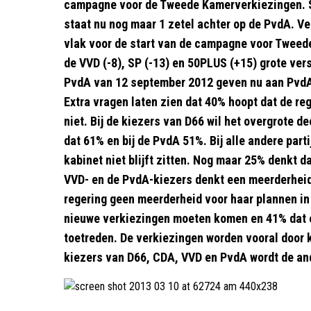
campagne voor de Tweede Kamerverkiezingen. SP
staat nu nog maar 1 zetel achter op de PvdA. Ve
vlak voor de start van de campagne voor Tweede
de VVD (-8), SP (-13) en 50PLUS (+15) grote ver
PvdA van 12 september 2012 geven nu aan PvdA 
Extra vragen laten zien dat 40% hoopt dat de rege
niet. Bij de kiezers van D66 wil het overgrote dee
dat 61% en bij de PvdA 51%. Bij alle andere part
kabinet niet blijft zitten. Nog maar 25% denkt d
VVD- en de PvdA-kiezers denkt een meerderheid d
regering geen meerderheid voor haar plannen in 
nieuwe verkiezingen moeten komen en 41% dat er
toetreden. De verkiezingen worden vooral door 
kiezers van D66, CDA, VVD en PvdA wordt de a