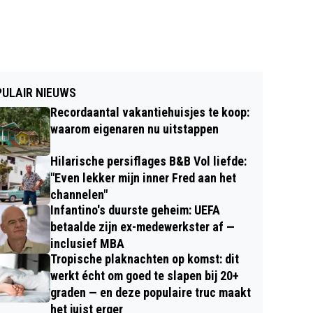
ULAIR NIEUWS
Recordaantal vakantiehuisjes te koop:
waarom eigenaren nu uitstappen
Hilarische persiflages B&B Vol liefde:
"Even lekker mijn inner Fred aan het
channelen"
Infantino's duurste geheim: UEFA
betaalde zijn ex-medewerkster af —
inclusief MBA
Tropische plaknachten op komst: dit
werkt écht om goed te slapen bij 20+
graden — en deze populaire truc maakt
het juist erger