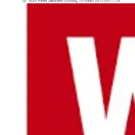
door
Peter Janssen
zondag, 10 maart 2013 om 11:35