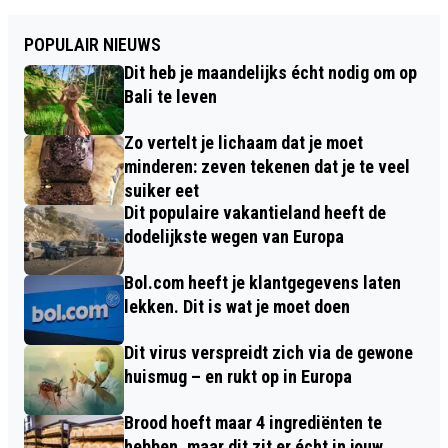
POPULAIR NIEUWS
Dit heb je maandelijks écht nodig om op
Bali te leven
Zo vertelt je lichaam dat je moet
minderen: zeven tekenen dat je te veel
suiker eet
Dit populaire vakantieland heeft de
dodelijkste wegen van Europa
Bol.com heeft je klantgegevens laten
lekken. Dit is wat je moet doen
Dit virus verspreidt zich via de gewone
huismug – en rukt op in Europa
Brood hoeft maar 4 ingrediënten te
hebben, maar dit zit er écht in jouw