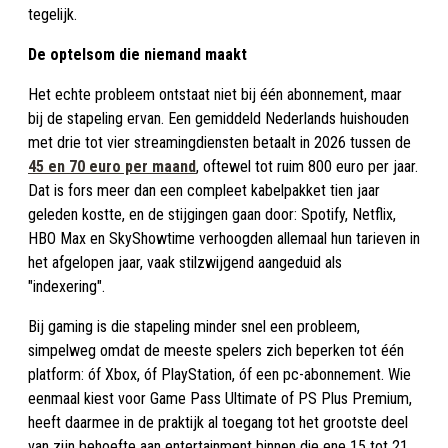
tegelijk.
De optelsom die niemand maakt
Het echte probleem ontstaat niet bij één abonnement, maar
bij de stapeling ervan. Een gemiddeld Nederlands huishouden
met drie tot vier streamingdiensten betaalt in 2026 tussen de
45 en 70 euro per maand
, oftewel tot ruim 800 euro per jaar.
Dat is fors meer dan een compleet kabelpakket tien jaar
geleden kostte, en de stijgingen gaan door: Spotify, Netflix,
HBO Max en SkyShowtime verhoogden allemaal hun tarieven in
het afgelopen jaar, vaak stilzwijgend aangeduid als
"indexering".
Bij gaming is die stapeling minder snel een probleem,
simpelweg omdat de meeste spelers zich beperken tot één
platform: óf Xbox, óf PlayStation, óf een pc-abonnement. Wie
eenmaal kiest voor Game Pass Ultimate of PS Plus Premium,
heeft daarmee in de praktijk al toegang tot het grootste deel
van zijn behoefte aan entertainment binnen die ene 15 tot 21