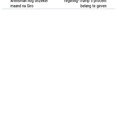
Arensman nog onzeker
regering-Trump 5 procent
maand na Giro
belang te geven