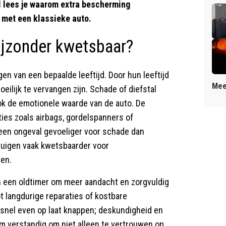
el lees je waarom extra bescherming
 met een klassieke auto.
ijzonder kwetsbaar?
gen van een bepaalde leeftijd. Door hun leeftijd
Mee
ilijk te vervangen zijn. Schade of diefstal
ok de emotionele waarde van de auto. De
es zoals airbags, gordelspanners of
een ongeval gevoeliger voor schade dan
tuigen vaak kwetsbaarder voor
en.
 een oldtimer om meer aandacht en zorgvuldig
t langdurige reparaties of kostbare
je snel even op laat knappen; deskundigheid en
om verstandig om niet alleen te vertrouwen op