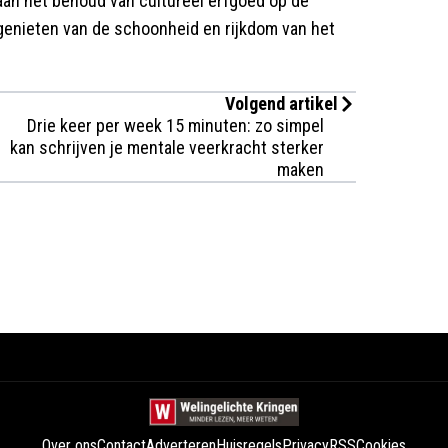
j aan het behoud van cultureel erfgoed op de
genieten van de schoonheid en rijkdom van het
Volgend artikel
Drie keer per week 15 minuten: zo simpel
kan schrijven je mentale veerkracht sterker
maken
Over ons
Contact
Adverteren
Huisregels
Privacy
RSS
Cookies