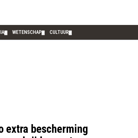
IA
WETENSCHAP
CULTUUR
▼
▼
▼
o extra bescherming