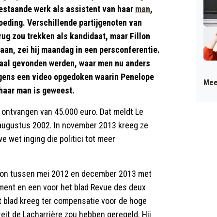
bestaande werk als assistent van haar
man
,
oeding. Verschillende partijgenoten van
erug zou trekken als kandidaat, maar Fillon
edaan, zei hij maandag in een persconferentie.
maal gevonden werden, waar men nu anders
rigens een video opgedoken waarin Penelope
Mee
 haar man is geweest.
 ontvangen van 45.000 euro. Dat meldt Le
 augustus 2002. In november 2013 kreeg ze
 wet inging die politici tot meer
illon tussen mei 2012 en december 2013 met
ement en een voor het blad Revue des deux
t blad kreeg ter compensatie voor de hoge
eit de Lacharrière zou hebben geregeld. Hij