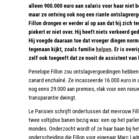
alleen 900.000 euro aan salaris voor haar niet 
maar ze ontving ook nog een riante ontslagverg
Fillon drongen er eerder al op aan dat hij zich t
piekert er niet over. Hij heeft niets verkeerd g
Hij voegde daaraan toe dat vroeger dingen nor
tegenaan kijkt, zoals familie
helpen
. Er is ove
zelf ook toegeeft dat ze nooit de assistent van
Penelope Fillon zou ontslagvergoedingen hebben
canard enchaîné. Ze incasseerde 16.000 euro in
nog eens 29.000 aan premies, vlak voor een nieuwe
transparantie dwingt.
Le Parisien schrijft ondertussen dat mevrouw F
twee voltijdse banen bezig was: een op het parl
mondes. Onderzocht wordt of ze haar baan bij he
onderscheiding die Fillon voor eigenaar Marc Ladr