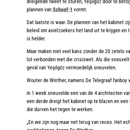
dreigende tweet te sturen, Yeşilgöz door te beto
plannen van
Schoof-1
vormt.
Dat laatste is waar. De plannen van het kabinet z
beleid om asielzoekers het land uit te krijgen en
is helder.
Maar maken niet veel kans zonder de 20 zetels v
lot verbonden met die crisiswet. Als die sneuvelt
geval van Yeşilgöz vermoedelijk sneuvelen.
Wouter de Winther, namens De Telegraaf fanboy va
In 1 week sneuvelde een van de 4 architecten van
een derde dreigt het kabinet op te blazen en een v
die durven het tegen te werken.
„En we zijn nog maar net terug van reces. Het e