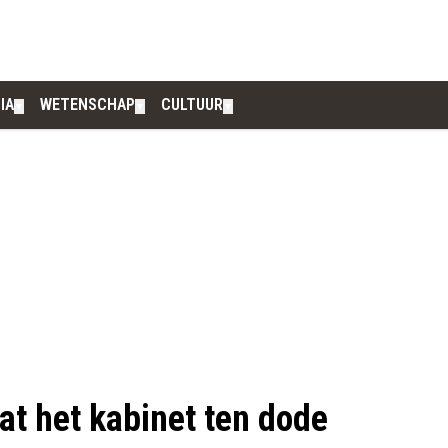
IA
WETENSCHAP
CULTUUR
▼
▼
▼
at het kabinet ten dode