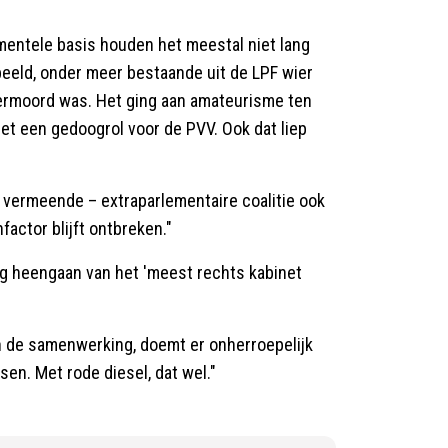
mentele basis houden het meestal niet lang
beeld, onder meer bestaande uit de LPF wier
 vermoord was. Het ging aan amateurisme ten
met een gedoogrol voor de PVV. Ook dat liep
 vermeende – extraparlementaire coalitie ook
actor blijft ontbreken."
dig heengaan van het 'meest rechts kabinet
van de samenwerking, doemt er onherroepelijk
en. Met rode diesel, dat wel."