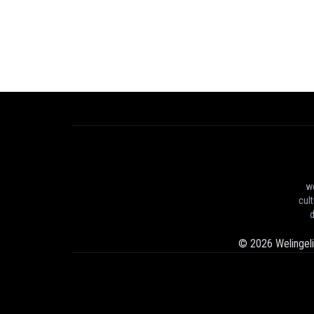
we
cul
d
©
2026
Welingel