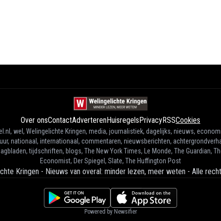
Over ons
Contact
Adverteren
Huisregels
Privacy
RSS
Cookies
l.nl, wel, Welingelichte Kringen, media, journalistiek, dagelijks, nieuws, econom
tuur, nationaal, internationaal, commentaren, nieuwsberichten, achtergrondverha
agbladen, tijdschriften, blogs, The New York Times, Le Monde, The Guardian, T
Economist, Der Spiegel, Slate, The Huffington Post
ichte Kringen - Nieuws van overal: minder lezen, meer weten
-
Alle rec
Powered by Newsifier