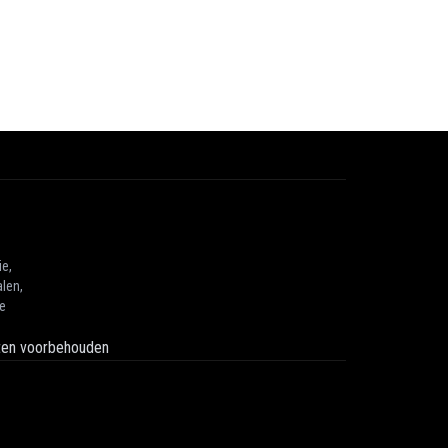
ie,
len,
he
hten voorbehouden