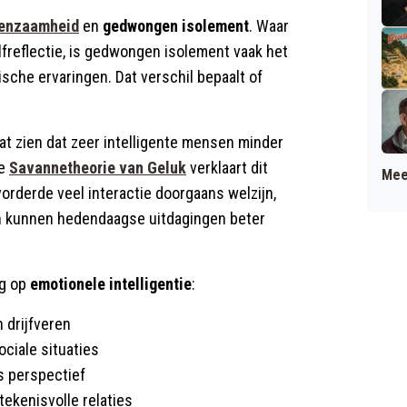
enzaamheid
en
gedwongen isolement
. Waar
reflectie, is gedwongen isolement vaak het
tische ervaringen. Dat verschil bepaalt of
at zien dat zeer intelligente mensen minder
De
Savannetheorie van Geluk
verklaart dit
Mee
vorderde veel interactie doorgaans welzijn,
n kunnen hedendaagse uitdagingen beter
og op
emotionele intelligentie
:
 drijfveren
ociale situaties
s perspectief
tekenisvolle relaties