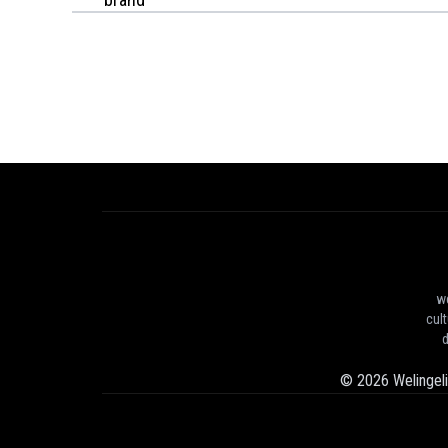
we
cul
d
©
2026
Welingel