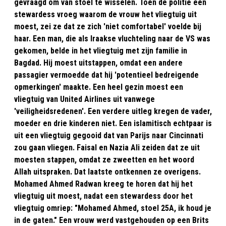
gevraagd om van stoel te wisselen. Toen de politie een
stewardess vroeg waarom de vrouw het vliegtuig uit
moest, zei ze dat ze zich 'niet comfortabel' voelde bij
haar. Een man, die als Iraakse vluchteling naar de VS was
gekomen, belde in het vliegtuig met zijn familie in
Bagdad. Hij moest uitstappen, omdat een andere
passagier vermoedde dat hij 'potentieel bedreigende
opmerkingen' maakte. Een heel gezin moest een
vliegtuig van United Airlines uit vanwege
'veiligheidsredenen'. Een verdere uitleg kregen de vader,
moeder en drie kinderen niet. Een islamitisch echtpaar is
uit een vliegtuig gegooid dat van Parijs naar Cincinnati
zou gaan vliegen. Faisal en Nazia Ali zeiden dat ze uit
moesten stappen, omdat ze zweetten en het woord
Allah uitspraken. Dat laatste ontkennen ze overigens.
Mohamed Ahmed Radwan kreeg te horen dat hij het
vliegtuig uit moest, nadat een stewardess door het
vliegtuig omriep: "Mohamed Ahmed, stoel 25A, ik houd je
in de gaten." Een vrouw werd vastgehouden op een Brits