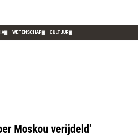
IA
WETENSCHAP
CULTUUR
▼
▼
▼
er Moskou verijdeld'