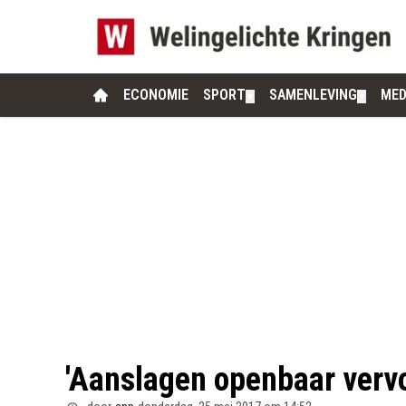
ECONOMIE
SPORT
SAMENLEVING
MED
▼
▼
'Aanslagen openbaar vervo