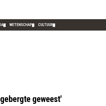
IA
WETENSCHAP
CULTUUR
▼
▼
▼
r-gebergte geweest'