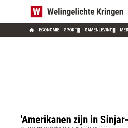
ECONOMIE
SPORT
SAMENLEVING
MED
▼
▼
'Amerikanen zijn in Sinja