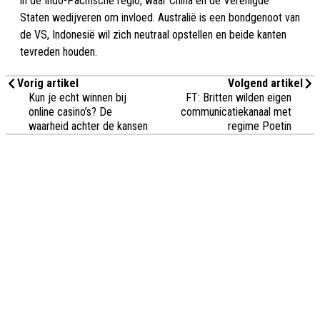
in de Indo-Pacifische regio, waar China en de Verenigde
Staten wedijveren om invloed. Australië is een bondgenoot van
de VS, Indonesië wil zich neutraal opstellen en beide kanten
tevreden houden.
Vorig artikel
Volgend artikel
Kun je echt winnen bij
FT: Britten wilden eigen
online casino’s? De
communicatiekanaal met
waarheid achter de kansen
regime Poetin