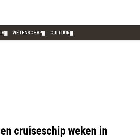
IA
WETENSCHAP
CULTUUR
▼
▼
▼
den cruiseschip weken in