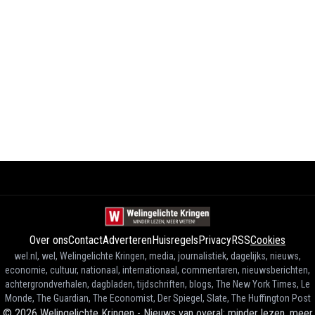
Over ons
Contact
Adverteren
Huisregels
Privacy
RSS
Cookies
wel.nl, wel, Welingelichte Kringen, media, journalistiek, dagelijks, nieuws,
economie, cultuur, nationaal, internationaal, commentaren, nieuwsberichten,
achtergrondverhalen, dagbladen, tijdschriften, blogs, The New York Times, Le
Monde, The Guardian, The Economist, Der Spiegel, Slate, The Huffington Post
©
2026
Welingelichte Kringen - Nieuws van overal: minder lezen, meer