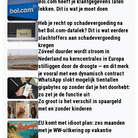
Bol.com heeft je klantgegevens laten
lekken. Dit is wat je moet doen
Heb je recht op schadevergoeding na
het Bol.com-datalek? Dit is wat eerdere
slachtoffers aan schadevergoeding
kregen
Zóveel duurder wordt stroom in
Nederland nu kerncentrales in Europa
stilliggen door de droogte — en dit merk
je vooral met een dynamisch contract
WhatsApp slokt mogelijk tientallen
gigabytes op zonder dat je het doorhebt:
zo zet je de functie uit
Zo groot is het verschil in spaargeld
met en zonder kinderen
EU komt met idioot plan: zes maanden
met je WW-uitkering op vakantie