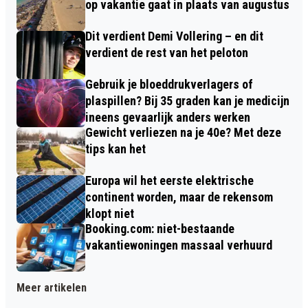
op vakantie gaat in plaats van augustus
Dit verdient Demi Vollering – en dit
verdient de rest van het peloton
Gebruik je bloeddrukverlagers of
plaspillen? Bij 35 graden kan je medicijn
ineens gevaarlijk anders werken
Gewicht verliezen na je 40e? Met deze
tips kan het
Europa wil het eerste elektrische
continent worden, maar de rekensom
klopt niet
Booking.com: niet-bestaande
vakantiewoningen massaal verhuurd
Meer artikelen