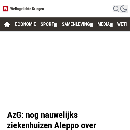
ECONOMIE
SPORT
SAMENLEVING
MEDIA
WETE
▼
▼
▼
AzG: nog nauwelijks
ziekenhuizen Aleppo over