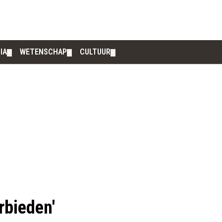
IA
WETENSCHAP
CULTUUR
▼
▼
▼
rbieden'