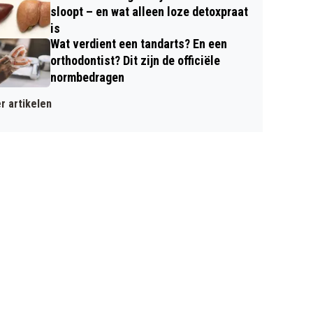
sloopt – en wat alleen loze detoxpraat
is
Wat verdient een tandarts? En een
orthodontist? Dit zijn de officiële
normbedragen
r artikelen