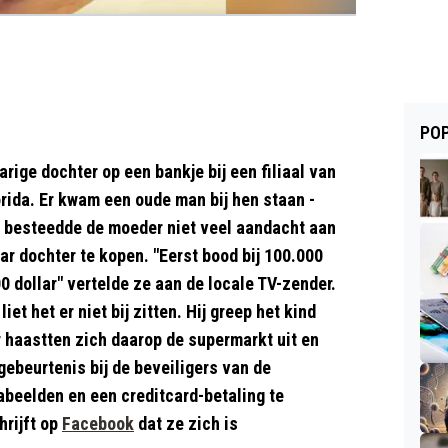
POP
rige dochter op een bankje bij een filiaal van
rida. Er kwam een oude man bij hen staan -
jk besteedde de moeder niet veel aandacht aan
ar dochter te kopen. "Eerst bood bij 100.000
00 dollar" vertelde ze aan de locale TV-zender.
iet het er niet bij zitten. Hij greep het kind
r haastten zich daarop de supermarkt uit en
gebeurtenis bij de beveiligers van de
beelden en een creditcard-betaling te
hrijft op
Facebook
dat ze zich is