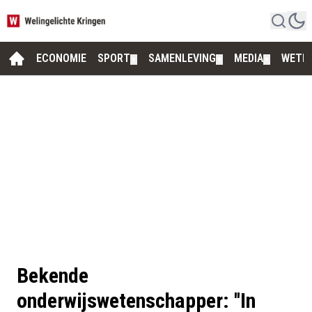
ECONOMIE
SPORT
SAMENLEVING
MEDIA
WETE
▼
▼
▼
Bekende
onderwijswetenschapper: ''In