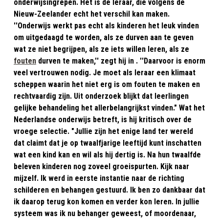
onderwijsingrepen. Het is de leraar, die volgens de
Nieuw-Zeelander echt het verschil kan maken.
''Onderwijs werkt pas echt als kinderen het leuk vinden
om uitgedaagd te worden, als ze durven aan te geven
wat ze niet begrijpen, als ze iets willen leren, als ze
fouten
durven te maken,'' zegt hij in . ''Daarvoor is enorm
veel vertrouwen nodig. Je moet als leraar een klimaat
scheppen waarin het niet erg is om fouten te maken en
rechtvaardig zijn. Uit onderzoek blijkt dat leerlingen
gelijke behandeling het allerbelangrijkst vinden." Wat het
Nederlandse onderwijs betreft, is hij kritisch over de
vroege selectie. "Jullie zijn het enige land ter wereld
dat claimt dat je op twaalfjarige leeftijd kunt inschatten
wat een kind kan en wil als hij dertig is. Na hun twaalfde
beleven kinderen nog zoveel groeispurten. Kijk naar
mijzelf. Ik werd in eerste instantie naar de richting
schilderen en behangen gestuurd. Ik ben zo dankbaar dat
ik daarop terug kon komen en verder kon leren. In jullie
systeem was ik nu behanger geweest, of moordenaar,