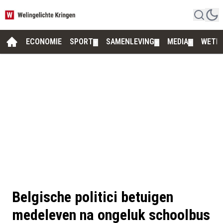
ECONOMIE
SPORT
SAMENLEVING
MEDIA
WETE
▼
▼
▼
Belgische politici betuigen
medeleven na ongeluk schoolbus