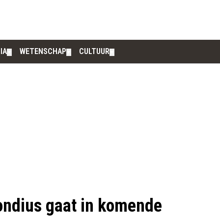
IA
WETENSCHAP
CULTUUR
▼
▼
▼
ondius gaat in komende