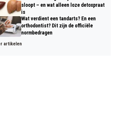
sloopt – en wat alleen loze detoxpraat
is
Wat verdient een tandarts? En een
orthodontist? Dit zijn de officiële
normbedragen
r artikelen