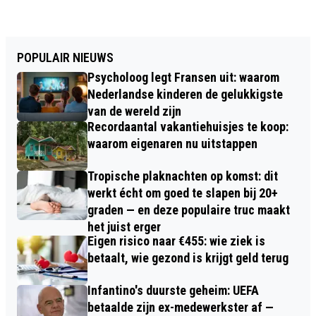
POPULAIR NIEUWS
Psycholoog legt Fransen uit: waarom
Nederlandse kinderen de gelukkigste
van de wereld zijn
Recordaantal vakantiehuisjes te koop:
waarom eigenaren nu uitstappen
Tropische plaknachten op komst: dit
werkt écht om goed te slapen bij 20+
graden — en deze populaire truc maakt
het juist erger
Eigen risico naar €455: wie ziek is
betaalt, wie gezond is krijgt geld terug
Infantino's duurste geheim: UEFA
betaalde zijn ex-medewerkster af —