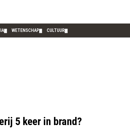
IA
WETENSCHAP
CULTUUR
▼
▼
▼
erij 5 keer in brand?