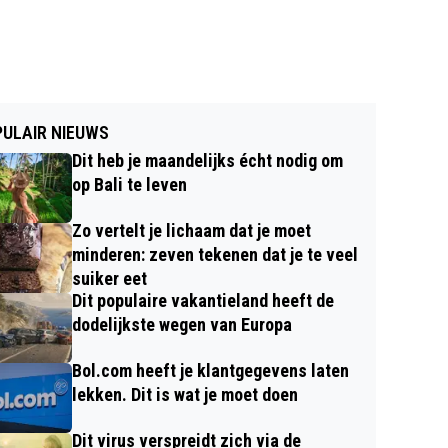
ULAIR NIEUWS
Dit heb je maandelijks écht nodig om
op Bali te leven
Zo vertelt je lichaam dat je moet
minderen: zeven tekenen dat je te veel
suiker eet
Dit populaire vakantieland heeft de
dodelijkste wegen van Europa
Bol.com heeft je klantgegevens laten
lekken. Dit is wat je moet doen
Dit virus verspreidt zich via de