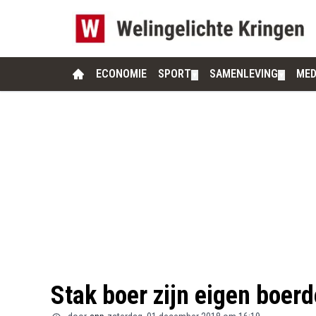
ECONOMIE
SPORT
SAMENLEVING
MED
▼
▼
Stak boer zijn eigen boerd