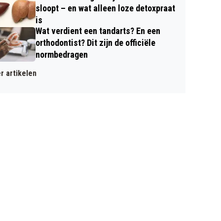
sloopt – en wat alleen loze detoxpraat
is
Wat verdient een tandarts? En een
orthodontist? Dit zijn de officiële
normbedragen
r artikelen