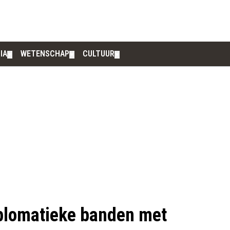
IA
WETENSCHAP
CULTUUR
▼
▼
▼
iplomatieke banden met