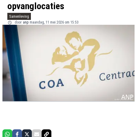
opvanglocaties
Samenleving
door
anp
maandag, 11 mei 2026 om 15:53