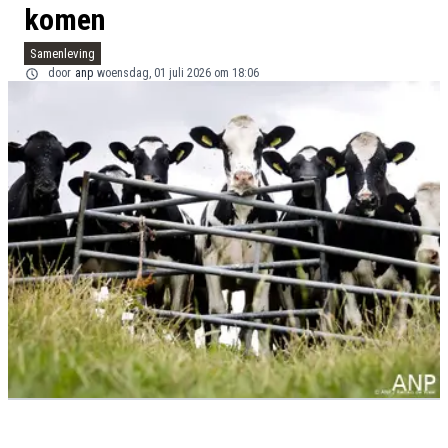
komen
Samenleving
door
anp
woensdag, 01 juli 2026 om 18:06