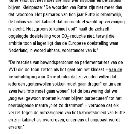
Rutte vindt dat het moet allemaal wel ‘haalbaar en betaalbaar’
blijven. Kleinpaste: "De woorden van Rutte zijn niet meer dan
dat: woorden. Het palmares van tien jaar Rutte is erbarmelijk,
de balans van het kabinet dat momenteel wacht op vervanging
is slecht. Het „groenste kabinet ooit’” haalt de zichzelf
opgelegde doelstelling voor CO
-reductie niet, terwijl die
2
ambitie toch al lager ligt dan de Europese doelstelling waar
Nederland, in woord althans, voorstander van is."
"De reacties van bewindspersonen en parlementariërs van de
VVD die de toon zetten als het gaat om het klimaat –
van de
beschuldiging aan GroenLinks
dat zij zouden willen dat
iedereen „geitenwollen sokken moet gaan dragen” en „in een
zwartwit-foto moet gaan wonen” tot de bezwering dat we
„nog wel gewoon moeten kunnen blijven barbecueën” tot het
neerbuigende mantra „niet zo drammen” – verraden dat elk
verzet tegen de armzaligheid van het kabinetsbeleid van Rutte
en zijn kabinet als overdreven, onserieus of ongepast wordt
ervaren."