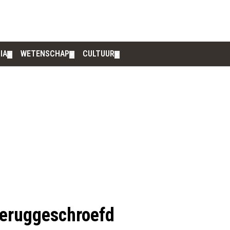
IA
WETENSCHAP
CULTUUR
▼
▼
▼
 teruggeschroefd