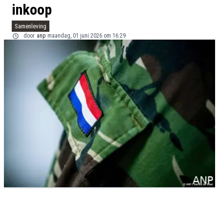
inkoop
Samenleving
door
anp
maandag, 01 juni 2026 om 16:29