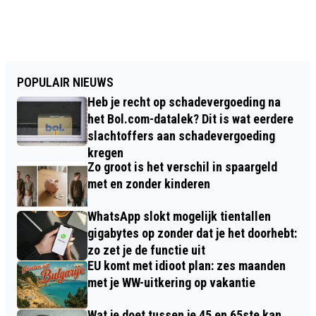
POPULAIR NIEUWS
Heb je recht op schadevergoeding na
het Bol.com-datalek? Dit is wat eerdere
slachtoffers aan schadevergoeding
kregen
Zo groot is het verschil in spaargeld
met en zonder kinderen
WhatsApp slokt mogelijk tientallen
gigabytes op zonder dat je het doorhebt:
zo zet je de functie uit
EU komt met idioot plan: zes maanden
met je WW-uitkering op vakantie
Wat je doet tussen je 45 en 65ste kan