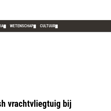
IA
WETENSCHAP
CULTUUR
▼
▼
▼
 vrachtvliegtuig bij