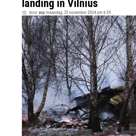
landing in Vilnius
door
anp
maandag, 25 november 2024 om 6:59