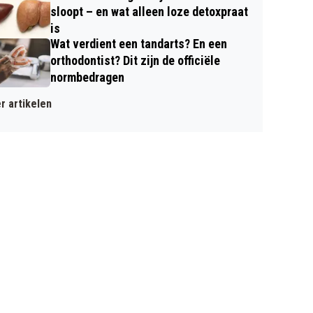
sloopt – en wat alleen loze detoxpraat
is
Wat verdient een tandarts? En een
orthodontist? Dit zijn de officiële
normbedragen
r artikelen