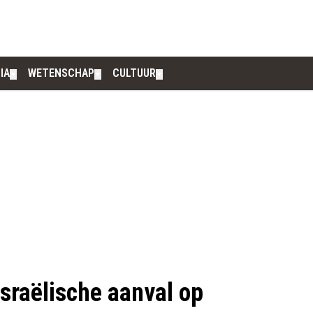
IA
WETENSCHAP
CULTUUR
▼
▼
▼
sraëlische aanval op