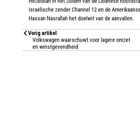
Hezbollah in het zuiden van de Libanese hoofdst
Israëlische zender Channel 12 en de Amerikaanse
Hassan Nasrallah het doelwit van de aanvallen.
Vorig artikel
Volkswagen waarschuwt voor lagere omzet
en winstgevendheid