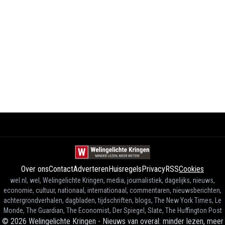
Over ons
Contact
Adverteren
Huisregels
Privacy
RSS
Cookies
wel.nl, wel, Welingelichte Kringen, media, journalistiek, dagelijks, nieuws,
economie, cultuur, nationaal, internationaal, commentaren, nieuwsberichten,
achtergrondverhalen, dagbladen, tijdschriften, blogs, The New York Times, Le
Monde, The Guardian, The Economist, Der Spiegel, Slate, The Huffington Post
©
2026
Welingelichte Kringen - Nieuws van overal: minder lezen, meer