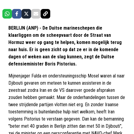
BERLIJN (ANP) - De Duitse marineschepen die
klaarliggen om de scheepvaart door de Straat van
Hormuz weer op gang te helpen, komen mogelijk terug
naar huis. Er is geen zicht op dat ze er in de komende
dagen of weken aan de slag kunnen, zegt de Duitse
defensieminister Boris Pistorius.
Mijnenjager Fulda en ondersteuningsschip Mosel waren al naar
Djibouti gevaren om meteen te kunnen assisteren in de
zeestraat zodra Iran en de VS daarover goede afspraken
zouden hebben gemaakt. Maar de onderhandelingen tussen de
twee strijdende partijen vlotten niet erg. En zonder Iraanse
toestemming is buitenlandse hulp niet welkom, heeft Iran
volgens Pistorius te verstaan gegeven. Dan kan de bemanning
"beter met 40 graden in Berlijn zitten dan met 50 in Djibouti",
zei de minister op een persconferentie met NAVO-chef Mark