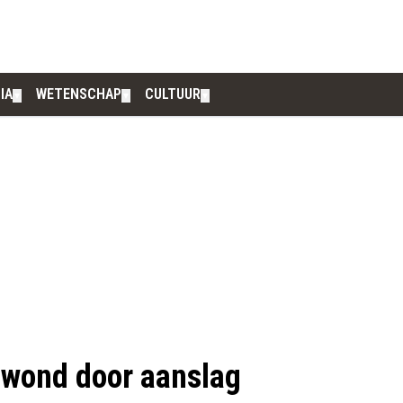
IA
WETENSCHAP
CULTUUR
▼
▼
▼
wond door aanslag