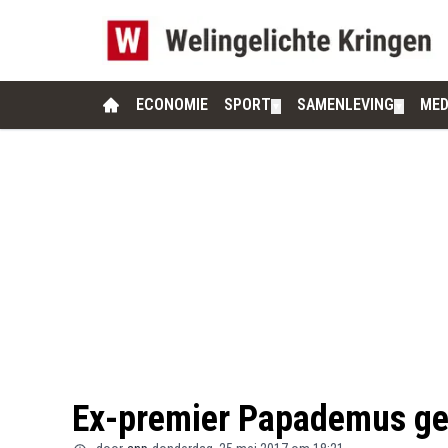
ECONOMIE
SPORT
SAMENLEVING
MED
▼
▼
Ex-premier Papademus ge