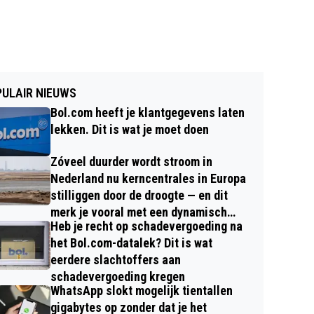
ULAIR NIEUWS
Bol.com heeft je klantgegevens laten
lekken. Dit is wat je moet doen
Zóveel duurder wordt stroom in
Nederland nu kerncentrales in Europa
stilliggen door de droogte — en dit
merk je vooral met een dynamisch
Heb je recht op schadevergoeding na
contract
het Bol.com-datalek? Dit is wat
eerdere slachtoffers aan
schadevergoeding kregen
WhatsApp slokt mogelijk tientallen
gigabytes op zonder dat je het