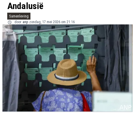
Andalusië
Samenleving
door
anp
zondag, 17 mei 2026 om 21:16