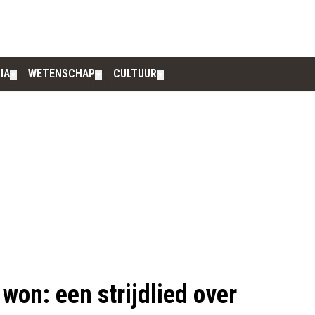
IA
WETENSCHAP
CULTUUR
▼
▼
▼
won: een strijdlied over