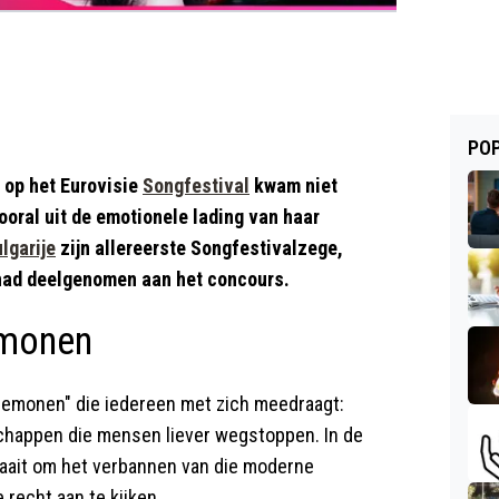
POP
 op het Eurovisie
Songfestival
kwam niet
ooral uit de emotionele lading van haar
lgarije
zijn allereerste Songfestivalzege,
s had deelgenomen aan het concours.
demonen
 demonen" die iedereen met zich meedraagt:
chappen die mensen liever wegstoppen. In de
 draait om het verbannen van die moderne
recht aan te kijken.