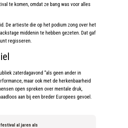
val te komen, omdat ze bang was voor alles
id. De artieste die op het podium zong over het
 backstage middenin te hebben gezeten. Dat gaf
kunt regisseren.
iel
ubliek zaterdagavond “als geen ander in
erformance, maar ook met de herkenbaarheid
 mensen open spreken over mentale druk,
 naadloos aan bij een breder Europees gevoel.
estival al jaren als