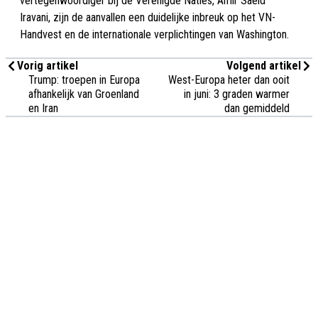
vertegenwoordiger bij de Verenigde Naties, Amir Saeid
Iravani, zijn de aanvallen een duidelijke inbreuk op het VN-
Handvest en de internationale verplichtingen van Washington.
Vorig artikel
Volgend artikel
Trump: troepen in Europa
West-Europa heter dan ooit
afhankelijk van Groenland
in juni: 3 graden warmer
en Iran
dan gemiddeld