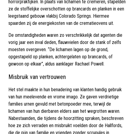
horrorpraktijken. In plaats van lichamen te cremeren, stapelden
ze de stoffelijke overschotten op brancards en planken in een
leegstaand gebouw vlakbij Colorado Springs. Hiermee
spaarden zij de energiekosten van de crematieovens uit.
De omstandigheden waren zo verschrikkelijk dat agenten die
vorig jaar een inval deden, flauwvielen door de stank of zelfs
moesten overgeven. “De lichamen lagen op de grond,
opgestapeld op planken, achtergelaten op brancards, of
gewoon op elkaar”, aldus aanklager Rachael Powell.
Misbruik van vertrouwen
Het stel maakte in hun benadering van klanten handig gebruik
van hun meelevende en vrome imago. Ze gaven verdrietige
families urnen gevuld met betonpoeder mee, terwijl de
lichamen van hun dierbaren elders aan het wegrotten waren.
Nabestaanden, die tijdens de hoorzitting spraken, beschreven
hoe ze zich verraden en misbruikt voelden door de Hallfords,
die de pijn van familie en vrienden zonder scrupules in