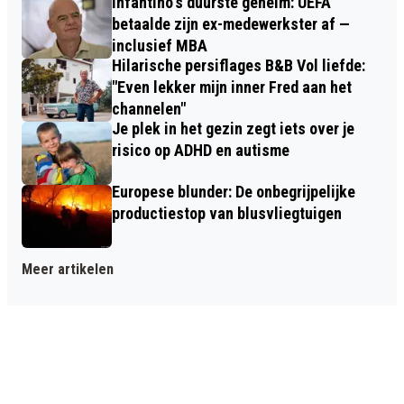
Infantino's duurste geheim: UEFA
betaalde zijn ex-medewerkster af —
inclusief MBA
Hilarische persiflages B&B Vol liefde:
"Even lekker mijn inner Fred aan het
channelen"
Je plek in het gezin zegt iets over je
risico op ADHD en autisme
Europese blunder: De onbegrijpelijke
productiestop van blusvliegtuigen
Meer artikelen