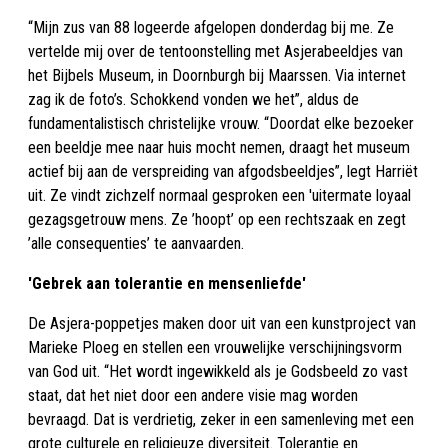
“Mijn zus van 88 logeerde afgelopen donderdag bij me. Ze
vertelde mij over de tentoonstelling met Asjerabeeldjes van
het Bijbels Museum, in Doornburgh bij Maarssen. Via internet
zag ik de foto’s. Schokkend vonden we het”, aldus de
fundamentalistisch christelijke vrouw. “Doordat elke bezoeker
een beeldje mee naar huis mocht nemen, draagt het museum
actief bij aan de verspreiding van afgodsbeeldjes”, legt Harriët
uit. Ze vindt zichzelf normaal gesproken een 'uitermate loyaal
gezagsgetrouw mens. Ze ’hoopt’ op een rechtszaak en zegt
’alle consequenties’ te aanvaarden.
'Gebrek aan tolerantie en mensenliefde'
De Asjera-poppetjes maken door uit van een kunstproject van
Marieke Ploeg en stellen een vrouwelijke verschijningsvorm
van God uit. “Het wordt ingewikkeld als je Godsbeeld zo vast
staat, dat het niet door een andere visie mag worden
bevraagd. Dat is verdrietig, zeker in een samenleving met een
grote culturele en religieuze diversiteit. Tolerantie en