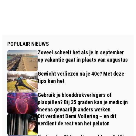
POPULAIR NIEUWS
Zoveel scheelt het als je in september
op vakantie gaat in plaats van augustus
Gewicht verliezen na je 40e? Met deze
tips kan het
Gebruik je bloeddrukverlagers of
plaspillen? Bij 35 graden kan je medicijn
ineens gevaarlijk anders werken
Dit verdient Demi Vollering – en dit
verdient de rest van het peloton