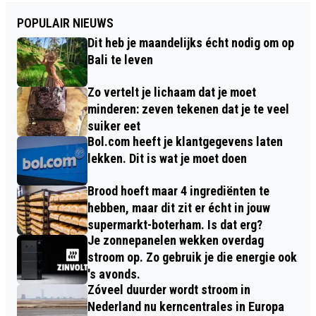
POPULAIR NIEUWS
Dit heb je maandelijks écht nodig om op
Bali te leven
Zo vertelt je lichaam dat je moet
minderen: zeven tekenen dat je te veel
suiker eet
Bol.com heeft je klantgegevens laten
lekken. Dit is wat je moet doen
Brood hoeft maar 4 ingrediënten te
hebben, maar dit zit er écht in jouw
supermarkt-boterham. Is dat erg?
Je zonnepanelen wekken overdag
stroom op. Zo gebruik je die energie ook
's avonds.
Zóveel duurder wordt stroom in
Nederland nu kerncentrales in Europa