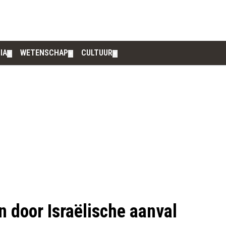
IA
WETENSCHAP
CULTUUR
▼
▼
▼
n door Israëlische aanval