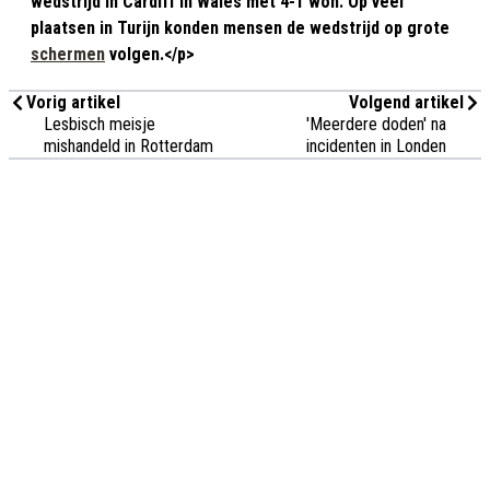
wedstrijd in Cardiff in Wales met 4-1 won. Op veel
plaatsen in Turijn konden mensen de wedstrijd op grote
schermen
volgen.</p>
Vorig artikel
Volgend artikel
Lesbisch meisje
'Meerdere doden' na
mishandeld in Rotterdam
incidenten in Londen