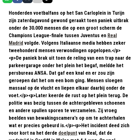
Honderden voetbalfans op het San Carloplein in Turijn
zijn zaterdagavond gewond geraakt toen paniek uitbrak
onder de 30.000 mensen die op een groot scherm de
Champions League-finale tussen Juventus en
Real
Madrid
volgde. Volgens Italiaanse media hebben zeker
tweehonderd mensen verwondingen opgelopen.</p>
<p>De paniek brak uit toen de reling van een trap naar de
parkeergarage onder het plein het begaf, meldde het
persbureau ANSA. Dat gaf een knal en er zou zijn
geroepen dat het om een bom ging. Mensen sloegen
massaal op de vlucht en liepen elkaar daarbij onder de
voet.</p><p>Later keerde de rust op het plein terug. De
politie was bezig tussen de achtergebleven schoenen
en andere spullen sporen te verzamelen. Zij vroeg
beelden van bewakingscamera's op om te achterhalen
wat er precies gebeurd is.</p><p>Het incident deed zich
voor kort na het derde
doelpunt
van Real, dat de