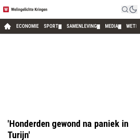
ECONOMIE
SPORT
SAMENLEVING
MEDIA
WETE
▼
▼
▼
'Honderden gewond na paniek in
Turijn'