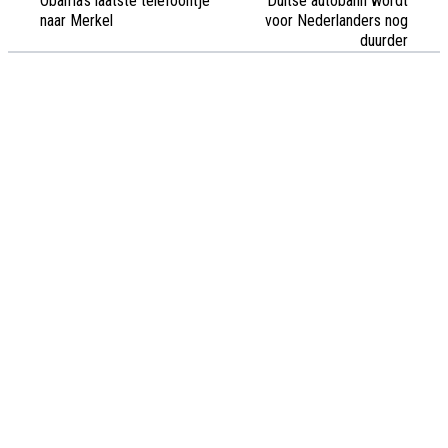
Obama's laatste telefoontje
Duitse autobahn wordt
naar Merkel
voor Nederlanders nog
duurder