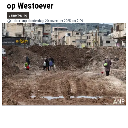
op Westoever
Samenleving
door
anp
donderdag, 20 november 2025 om 7:09